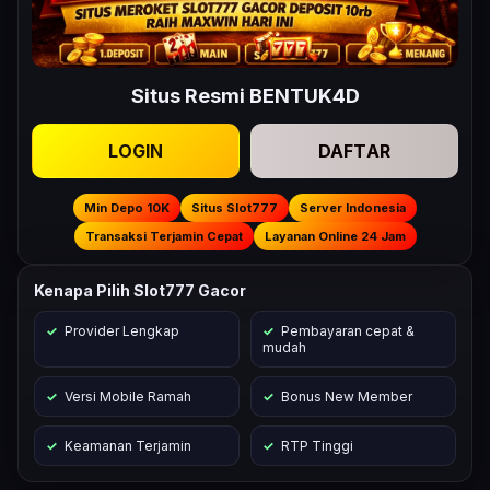
Situs Resmi BENTUK4D
LOGIN
DAFTAR
Min Depo 10K
Situs Slot777
Server Indonesia
Transaksi Terjamin Cepat
Layanan Online 24 Jam
Kenapa Pilih Slot777 Gacor
Provider Lengkap
Pembayaran cepat &
mudah
Versi Mobile Ramah
Bonus New Member
Keamanan Terjamin
RTP Tinggi